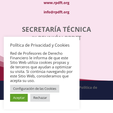
www.rpdft.org
info@rpdft.org
SECRETARÍA
TÉCNICA
IX REUNIÓN RPDFT
Política de Privacidad y Cookies
Red de Profesores de Derecho
+34 981 555 920
Financiero le informa de que este
Sitio Web utiliza cookies propias y
de terceros que ayudan a optimizar
info@reunion.rpdft.org
su visita. Si continúa navegando por
este Sitio Web, consideramos que
acepta su uso.
Política de privacidad
·
Aviso Legal
·
Política de
Configuración de las Cookies
cookies
Aceptar
Rechazar